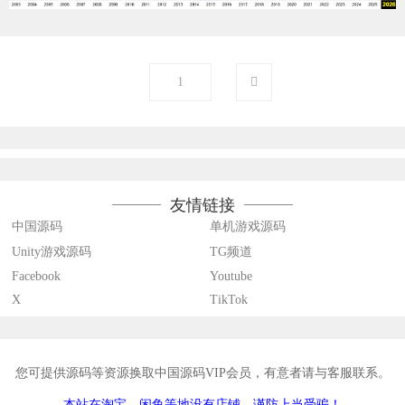
第
页
1
友情链接
中国源码
单机游戏源码
Unity游戏源码
TG频道
Facebook
Youtube
X
TikTok
您可提供源码等资源换取中国源码VIP会员，有意者请与客服联系。
本站在淘宝、闲鱼等地没有店铺，谨防上当受骗！