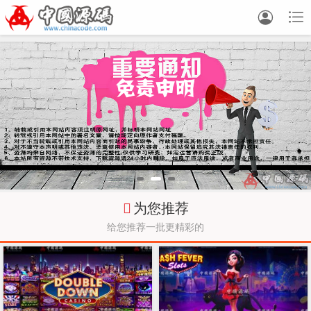


为您推荐
给您推荐一批更精彩的
正在为您加载新内容