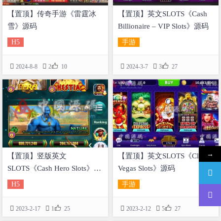
【置顶】传奇手游《雷霆冰
【置顶】英文SLOTS《Cash
雪》源码
Billionaire – VIP Slots》源码
H5
手游


2024-8-8
2
10
2024-3-7
3
27
→
【置顶】竖版英文
【置顶】英文SLOTS《Club
SLOTS《Cash Hero Slots》源
Vegas Slots》源码
码
H5
手游


2023-2-17
1
25
2023-2-12
5
27